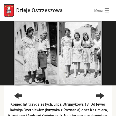
Dzieje
Ostrzeszowa
Menu
Wszystkie zdjęcia
Kategorie zdjęć
Zaloguj się
+ Dodaj zdjęcia
Koniec lat trzydziestych, ulica Strumykowa 13. Od lewej:
Jadwiga Czerniewicz (kuzynka z Poznania) oraz Kazimiera,
Mirosława i Andrzej Kuśnierczyk. Najstarsza z rodzeństwa-