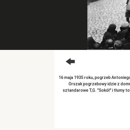
16 maja 1935 roku, pogrzeb Antonieg
Orszak pogrzebowy idzie z domu
sztandarowe T,G. "Sokół" i tłumy t