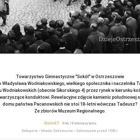
Towarzystwo Gimnastyczne "Sokół" w Ostrzeszowie
o Władysława Wodniakowskiego, wielkiego społecznika i naczelnika
 Wodniakowskich (obecnie Sikorskiego 4) przez rynek w kierunku ko
owarzyszące konduktowi. Rewelacyjne zdjęcie kamienic południowej st
domu państwa Pacanowskich nie stoi 18-letni wówczas Tadeusz?
Ze zbiorów Muzeum Regionalnego.
Grzes67
6 lat, 10 miesięcy temu
Kategorie
»
Miasto Ostrzeszów
»
Ostrzeszów przed 1945 r.