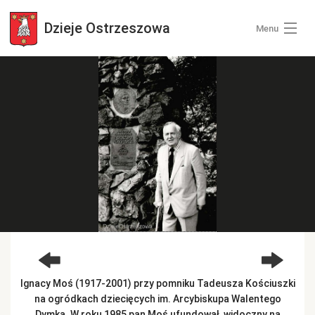
Dzieje
Ostrzeszowa
Menu
Wszystkie zdjęcia
Kategorie zdjęć
Zaloguj się
+ Dodaj zdjęcia
Ignacy Moś (1917-2001) przy pomniku Tadeusza Kościuszki
na ogródkach dziecięcych im. Arcybiskupa Walentego
Dymka. W roku 1985 pan Moś ufundował, widoczny na