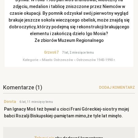
zdjęciu, medalion i tablicę zniszczone przez Niemców w
czasie okupacji. By pomnik odzyskał swój pierwotny wygląd
brakuje jeszcze sokoła wieczącego obelisk, może znajdą się
dobroczyńcy, którzy podejmą się rekonstrukcji brakującego
elementu i zakończą dzieło Igo Mosia?
Ze zbiorów Muzeum Regionalnego
Grzes67
7 lat, 2 miesiące temu
Kategorie
»
Miasto Ostrzeszów
»
Ostrzeszów 1945-1990 r.
Komentarze
(1)
DODAJ KOMENTARZ
Dorota
6 lat, 11 miesięcy temu
Pan Ignacy Moś też bywał u cioci Frani Góreckiej-siostry mojej
babci Rozalji Biskupskiej-pamiętam mimo,że tyle lat minęło.