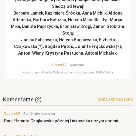
Siedzą od lewej:
Barbara Lamek, Kazimiera Śródka, Anna Michlik, Aldona
Adamska, Barbara Kałużna, Helena Missalla, dyr. Marian
Mika, Danuta Paprzycka, Bronisław Drogi, Zenon Stobrała.
Stoją:
Janina Fabrowska, Helena Bagniewska, Elżbieta
Czajkowska(?), Bogdan Pętoś, Jolanta Frąckowska(?),
Antoni Winny, Krystyna Pastucha, Antoni Michalak.
Grzes67
6 lat temu
Kategorie
»
Miasto Ostrzeszów
»
Ostrzeszów 1945-1990 r.
Komentarze
(2)
DODAJ KOMENTARZ
Sophie63
5 lat, 3 miesiące temu
Pani Elżbieta Czajkowska później Linkowska uczyła chemii