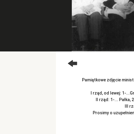
Pamiątkowe zdjęcie minist
I rząd, od lewej: 1-...
II rząd: 1-... Pałka
III r
Prosimy o uzupełnien