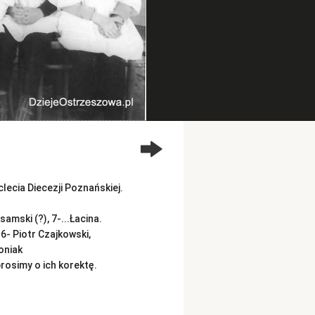
ecia Diecezji Poznańskiej.
samski (?), 7-...Łacina.
 6- Piotr Czajkowski,
moniak
rosimy o ich korektę.