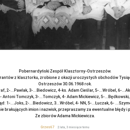
Pobernardyński Zespół Klasztorny-Ostrzeszów.
rantów z klasztorku, zrobione z okazji uroczystych obchodów Tysiącl
Ostrzeszów 30.06.1968 rok.
Graf, 2-...Pawlak, 3-...Biedowicz, 4-ks. Adam Cieślar, 5-...Wróbel, 6-...Ak
, 2- Antoni Tomczyk, 3-...Tomczyk, 4- Adam Mickiewicz, 5-...Będkowski,
ząd: 1-...Joks, 2-...Biedowicz, 3...Wróbel, 4- NN, 5-...Łuczak, 6- ...Szy
ie brakujących imion i nazwisk, przepraszamy za ewentualne błędy i p
Ze zbiorów Adama Mickiewicza.
Grzes67
2 lata, 3 miesiące temu