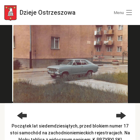
Dzieje
Ostrzeszowa
Menu
Wszystkie zdjęcia
Kategorie zdjęć
Zaloguj się
+ Dodaj zdjęcia
Początek lat siedemdziesiątych, przed blokiem numer 17
stoi samochód na zachodnioniemieckich rejestracjach. Na
bloku tablica z widocznym napisem: K.PRZYBYLSKI