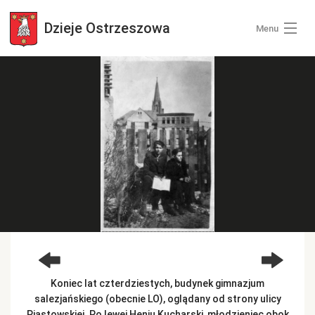
Dzieje
Ostrzeszowa
Menu
Wszystkie zdjęcia
Kategorie zdjęć
Zaloguj się
+ Dodaj zdjęcia
Koniec lat czterdziestych, budynek gimnazjum
salezjańskiego (obecnie LO), oglądany od strony ulicy
Piastowskiej. Po lewej Heniu Kucharski, młodzieniec obok