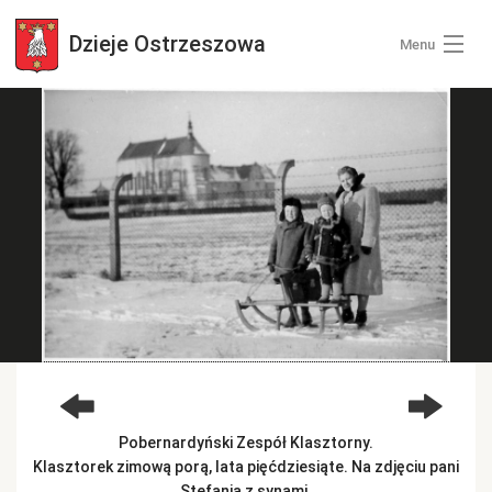
Dzieje
Ostrzeszowa
Menu
Wszystkie zdjęcia
Kategorie zdjęć
Zaloguj się
+ Dodaj zdjęcia
Pobernardyński Zespół Klasztorny.
Klasztorek zimową porą, lata pięćdziesiąte. Na zdjęciu pani
Stefania z synami.