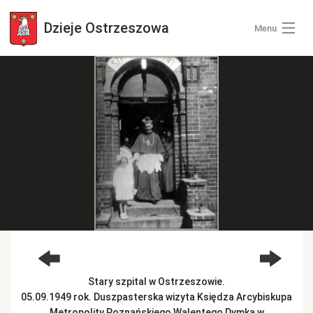
Dzieje
Ostrzeszowa
Menu
Wszystkie zdjęcia
Kategorie zdjęć
Zaloguj się
+ Dodaj zdjęcia
Stary szpital w Ostrzeszowie.
05.09.1949 rok. Duszpasterska wizyta Księdza Arcybiskupa
Metropolity Poznańskiego Walentego Dymka w