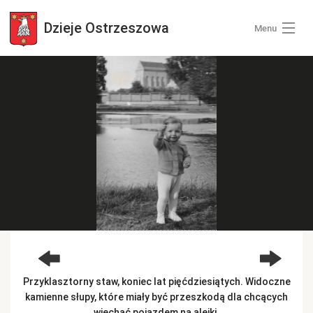
Dzieje
Ostrzeszowa
Menu
Wszystkie zdjęcia
Kategorie zdjęć
Zaloguj się
+ Dodaj zdjęcia
Przyklasztorny staw, koniec lat pięćdziesiątych. Widoczne
kamienne słupy, które miały być przeszkodą dla chcących
wjechać pojazdem na alejki.