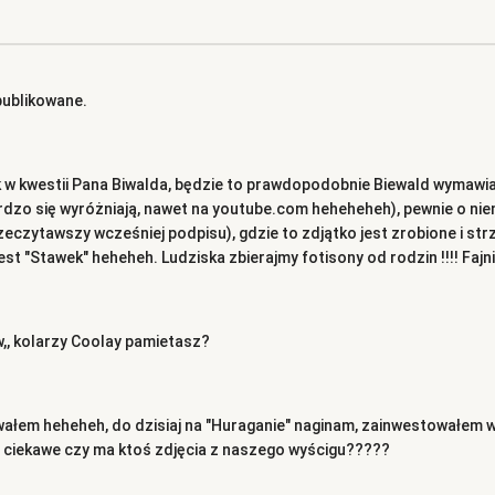
publikowane.
k w kwestii Pana Biwalda, będzie to prawdopodobnie Biewald wymawian
rdzo się wyróżniają, nawet na youtube.com heheheheh), pewnie o nie
eczytawszy wcześniej podpisu), gdzie to zdjątko jest zrobione i strz
jest "Stawek" heheheh. Ludziska zbierajmy fotisony od rodzin !!!! Fajn
w,, kolarzy Coolay pamietasz?
m heheheh, do dzisiaj na "Huraganie" naginam, zainwestowałem w koł
a, ciekawe czy ma ktoś zdjęcia z naszego wyścigu?????