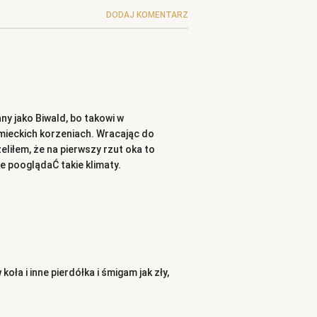
DODAJ KOMENTARZ
y jako Biwald, bo takowi w
mieckich korzeniach. Wracając do
eliłem, że na pierwszy rzut oka to
ie pooglądaĆ takie klimaty.
a i inne pierdółka i śmigam jak zły,