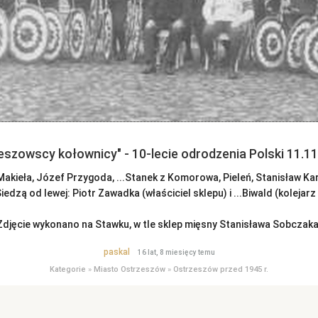
eszowscy kołownicy" - 10-lecie odrodzenia Polski 11.11
akieła, Józef Przygoda, ...Stanek z Komorowa, Pieleń, Stanisław Karas
edzą od lewej: Piotr Zawadka (właściciel sklepu) i ...Biwald (kolejar
Zdjęcie wykonano na Stawku, w tle sklep mięsny Stanisława Sobczaka
paskal
16 lat, 8 miesięcy temu
Kategorie
»
Miasto Ostrzeszów
»
Ostrzeszów przed 1945 r.