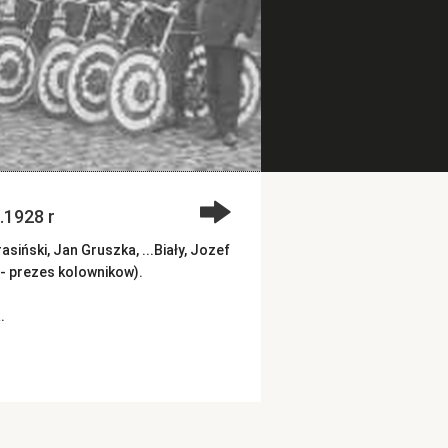
.1928 r
iński, Jan Gruszka, ...Biały, Jozef
z - prezes kolownikow).
.