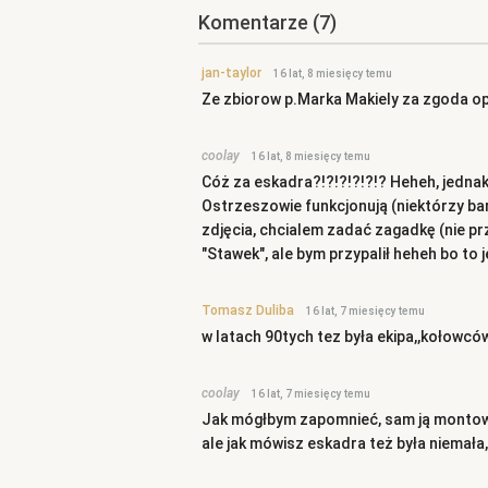
Komentarze
(7)
jan-taylor
16 lat, 8 miesięcy temu
Ze zbiorow p.Marka Makiely za zgoda o
coolay
16 lat, 8 miesięcy temu
Cóż za eskadra?!?!?!?!?!? Heheh, jedna
Ostrzeszowie funkcjonują (niektórzy ba
zdjęcia, chcialem zadać zagadkę (nie prz
"Stawek", ale bym przypalił heheh bo to 
Tomasz Duliba
16 lat, 7 miesięcy temu
w latach 90tych tez była ekipa,,kołowcó
coolay
16 lat, 7 miesięcy temu
Jak mógłbym zapomnieć, sam ją montowałe
ale jak mówisz eskadra też była niemał