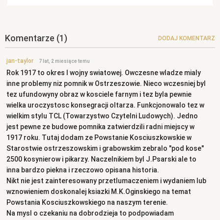
Komentarze
(1)
DODAJ KOMENTARZ
jan-taylor
7 lat, 2 miesiące temu
Rok 1917 to okres I wojny swiatowej. Owczesne wladze mialy
inne problemy niz pomnik w Ostrzeszowie. Nieco wczesniej byl
tez ufundowyny obraz w kosciele farnym i tez byla pewnie
wielka uroczystosc konsegracji oltarza. Funkcjonowalo tez w
wielkim stylu TCL (Towarzystwo Czytelni Ludowych). Jedno
jest pewne ze budowe pomnika zatwierdzili radni miejscy w
1917 roku. Tutaj dodam ze Powstanie Kosciuszkowskie w
Starostwie ostrzeszowskim i grabowskim zebralo "pod kose"
2500 kosynierow i pikarzy. Naczelnikiem byl J.Psarski ale to
inna bardzo piekna i rzeczowo opisana historia.
Nikt nie jest zainteresowany przetlumaczeniem i wydaniem lub
wznowieniem doskonalej ksiazki M.K.Oginskiego na temat
Powstania Kosciuszkowskiego na naszym terenie.
Na mysl o czekaniu na dobrodzieja to podpowiadam