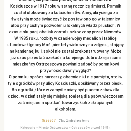
Kościuszce w 1917 roku w setną rocznicę śmierci. Pomnik
został ulokowany za kościołem Św. Anny, ukrycie go za
świątynią może świadczyć że postawiono go w tajemnicy
albo przy cichym pozwoleniu lokalnych władz pruskich. W
czasie okupacji obelisk został uszkodzony przez Niemców.
W 1985 roku, rozbity w czasie wojny medalion i tablicę
ufundował Ignacy Moś.,niestety widoczny na zdjęciu, stojący
na kamiennej kuli, sokół nie został zrekonstruowany. Może
już czas przestać czekać na kolejnego dobrodzieja i sami
mieszkańcy Ostrzeszowa powinni zadbać by pomnikowi
przywrócić dawny wygląd?
O pomniku oprócz harcerzy, obecnie nikt nie pamięta, stoi w
tyle ogródków przy ulicy Kościuszki, obsikiwany przez pieski.
Bo ogródki ,które w zamyśle miały być placem zabaw dla
dzieci, w dzień stały się miejską toaletą dla psów, wieczorem
zaś miejscem spotkań towarzyskich zakrapianych
alkoholem.
Grzes67
7 lat, 2 miesiące temu
Kategorie
»
Miasto Ostrzeszów
»
Ostrzeszów przed 1945 r.