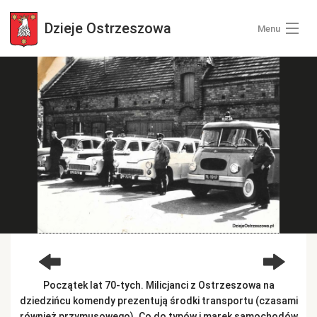
Dzieje
Ostrzeszowa
Menu
Wszystkie zdjęcia
Kategorie zdjęć
Zaloguj się
+ Dodaj zdjęcia
Początek lat 70-tych. Milicjanci z Ostrzeszowa na
dziedzińcu komendy prezentują środki transportu (czasami
również przymusowego). Co do typów i marek samochodów