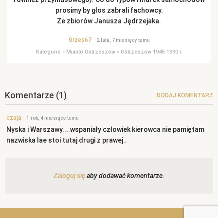
prosimy by głos zabrali fachowcy.
Ze zbiorów Janusza Jędrzejaka.
Grzes67
2 lata, 7 miesięcy temu
Kategorie
»
Miasto Ostrzeszów
»
Ostrzeszów 1945-1990 r.
Komentarze
(1)
DODAJ KOMENTARZ
czaja
1 rok, 4 miesiące temu
Nyska i Warszawy....wspaniały człowiek kierowca nie pamiętam
nazwiska lae stoi tutaj drugi z prawej..
Zaloguj się
aby dodawać komentarze.