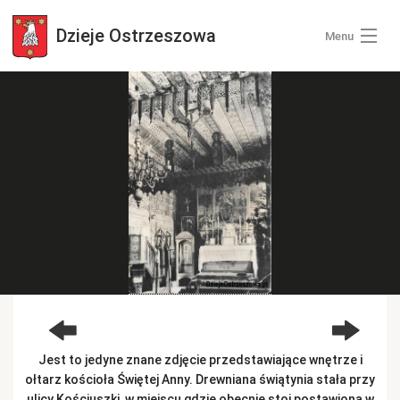
Dzieje
Ostrzeszowa
Menu
Wszystkie zdjęcia
Kategorie zdjęć
Zaloguj się
+ Dodaj zdjęcia
Jest to jedyne znane zdjęcie przedstawiające wnętrze i
ołtarz kościoła Świętej Anny. Drewniana świątynia stała przy
ulicy Kościuszki, w miejscu gdzie obecnie stoi postawiona w