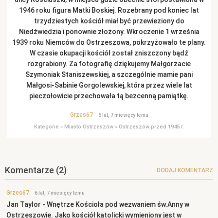
1946 roku figura Matki Boskiej. Rozebrany pod koniec lat
trzydziestych kościół miał być przewieziony do
Niedźwiedzia i ponownie złożony. Wkroczenie 1 września
1939 roku Niemców do Ostrzeszowa, pokrzyżowało te plany.
W czasie okupacji kościół został zniszczony bądź
rozgrabiony. Za fotografię dziękujemy Małgorzacie
Szymoniak Staniszewskiej, a szczególnie mamie pani
Małgosi-Sabinie Gorgolewskiej, która przez wiele lat
pieczołowicie przechowała tą bezcenną pamiątkę.
Grzes67
6 lat, 7 miesięcy temu
Kategorie
»
Miasto Ostrzeszów
»
Ostrzeszów przed 1945 r.
Komentarze
(2)
DODAJ KOMENTARZ
Grzes67
6 lat, 7 miesięcy temu
Jan Taylor - Wnętrze Kościoła pod wezwaniem św.Anny w
Ostrzeszowie. Jako kościół katolicki wymieniony jest w