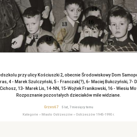
dszkolu przy ulicy Kościuszki 2, obecnie Środowiskowy Dom Samop
Fras, 4 - Marek Szulczyński, 5 - Franczak(?), 6- Maciej Bukczyński, 7
 Cichosz, 13- Marek Lis, 14-NN, 15-Wojtek Franikowski, 16 - Wiesiu Mot
Rozpoznanie pozostałych dzieciaków mile widziane.
Grzes67
5 lat, 7 miesięcy temu
Kategorie
»
Miasto Ostrzeszów
»
Ostrzeszów 1945-1990 r.