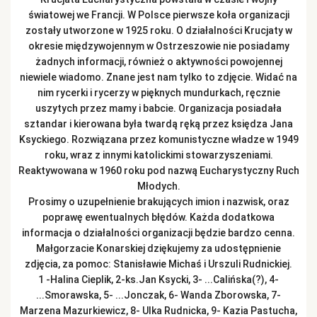
światowej we Francji. W Polsce pierwsze koła organizacji
zostały utworzone w 1925 roku. O działalności Krucjaty w
okresie międzywojennym w Ostrzeszowie nie posiadamy
żadnych informacji, również o aktywności powojennej
niewiele wiadomo. Znane jest nam tylko to zdjęcie. Widać na
nim rycerki i rycerzy w pięknych mundurkach, ręcznie
uszytych przez mamy i babcie. Organizacja posiadała
sztandar i kierowana była twardą ręką przez księdza Jana
Ksyckiego. Rozwiązana przez komunistyczne władze w 1949
roku, wraz z innymi katolickimi stowarzyszeniami.
Reaktywowana w 1960 roku pod nazwą Eucharystyczny Ruch
Młodych.
Prosimy o uzupełnienie brakujących imion i nazwisk, oraz
poprawę ewentualnych błędów. Każda dodatkowa
informacja o działalności organizacji będzie bardzo cenna.
Małgorzacie Konarskiej dziękujemy za udostępnienie
zdjęcia, za pomoc: Stanisławie Michaś i Urszuli Rudnickiej.
1 -Halina Cieplik, 2-ks.Jan Ksycki, 3- ...Calińska(?), 4-
...Smorawska, 5- ...Jonczak, 6- Wanda Zborowska, 7-
Marzena Mazurkiewicz, 8- Ulka Rudnicka, 9- Kazia Pastucha,