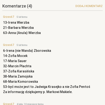
Komentarze
(4)
DODAJ KOMENTARZ
Grzes67
5 lat temu
13-Irena Wierzba
21-Barbara Wierzba
63-Anna (Anula) Wierzba
Grzes67
5 lat temu
6-Irena (nie Wanda) Zborowska
14-Zofia Mocek
17-Maria Sauer
32-Marcin Płachta
37-Zofia Karasińska
38-Maria Zamojska
68-Maria Komorowska
53-być może jest to Jadwiga Krasejko a nie Zofia Pentoś
Za informację dziękujemy p. Markowi Makiele.
Grzes67
4 lata, 10 miesięcy temu