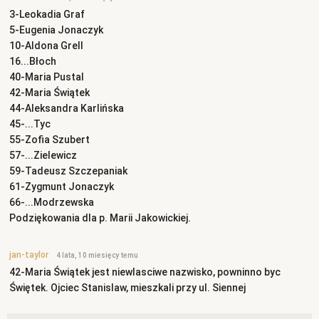
3-Leokadia Graf
5-Eugenia Jonaczyk
10-Aldona Grell
16...Błoch
40-Maria Pustal
42-Maria Świątek
44-Aleksandra Karlińska
45-...Tyc
55-Zofia Szubert
57-...Zielewicz
59-Tadeusz Szczepaniak
61-Zygmunt Jonaczyk
66-...Modrzewska
Podziękowania dla p. Marii Jakowickiej.
jan-taylor
4 lata, 10 miesięcy temu
42-Maria Świątek jest niewlasciwe nazwisko, powninno byc
Świętek. Ojciec Stanislaw, mieszkali przy ul. Siennej