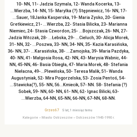
10- NN, 11- Jadzia Szymala, 12- Wanda Kocerka, 13-
...Wierzba, 14- NN, 15- Marylka (?) Stępniewicz, 16- NN, 17-
...Sauer, 18Janka Kasperska, 19- Maria Zysko, 20- Gienia
Gretkiewicz, 21- ...Wierzba, 22- Stasia Bilicka, 23- Marianna
Niemiec, 24- Stasia Czwordon, 25- ...Bojszczak, 26- NN, 27-
Jadzia Witczak, 28- ...Łebska, 29- ...Cieluch, 30- Alicja Morek,
31- NN, 32- ...Poszwa, 33- NN, 34- NN, 35- Kazia Karasińska,
36- NN, 37- ...Karasińska, 38- ...Zamojska, 39- Maria Pazdyka,
40- NN, 41- Małgosia Rosa, 42- NN, 43- Marysia Wabnic, 44-
NN, 45-NN, 46- Basia Obiegła, 47- Maria Morek, 48- Stefania
Niełacna, 49-...Plewińska, 50- Teresa Malik, 51- Wanda
Augustyniak, 52- Mira Pogorzelska, 53- Zosia Pentoś, 54-
...Stawicka(?), 55- NN, 56...Kmiecik, 57- NN. 58- Stefania (?)
Sobek, 59- NN, 60- NN, 61- NN, 62- Ignac Bilicki, 63-
...Wierzba, 64-NN, 65-NN, 66-NN, 67-NN, 68-NN.
Grzes67
5 lat, 1 miesiąc temu
Kategorie
»
Miasto Ostrzeszów
»
Ostrzeszów 1945-1990 r.