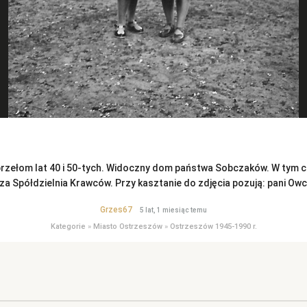
przełom lat 40 i 50-tych. Widoczny dom państwa Sobczaków. W tym czas
a Spółdzielnia Krawców. Przy kasztanie do zdjęcia pozują: pani Owcz
Grzes67
5 lat, 1 miesiąc temu
Kategorie
»
Miasto Ostrzeszów
»
Ostrzeszów 1945-1990 r.